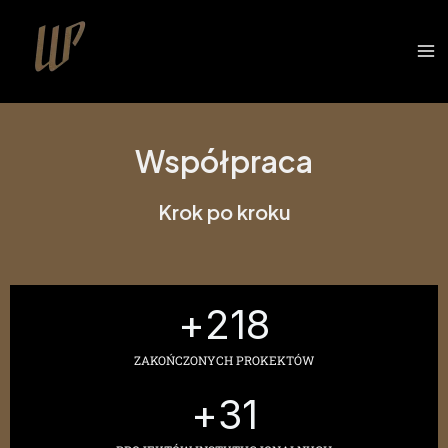
Współpraca
Krok po kroku
+
218
ZAKOŃCZONYCH PROKEKTÓW
+
31